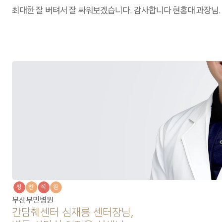
최대한 잘 버텨서 잘 싸워보겠습니다. 감사합니다 현홍대 과장님.
부산부민병원
간담췌센터 심재룡 센터장님,