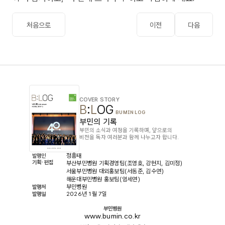
처음으로
이전
다음
COVER STORY
B
:
L
OG
BUMIN LOG
부민의 기록
부민의 소식과 여정을 기록하며, 앞으로의
비전을 독자 여러분과 함께 나누고자 합니다.
정흥태
발행인
기획·편집 
부산부민병원 기획경영팀(조영호, 강현지, 김미정)
서울부민병원 대외홍보팀(서동준, 김수연)
해운대부민병원 홍보팀(엄세연)
부민병원
발행처
2026년 1월 7일
발행일
부민병원
www.bumin.co.kr